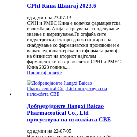
CPhI Кина Шангај 2023.6
од админ на 23-07-13
CPHI и PMEC Кина е водечка фармацевтска
изложба во Азија за тргување, споделување
знаење и вмрежување.Ги опфаќа сите
индустриски сектори долж синџирот на
снабдување со фармацевтски производи и е
вашата едношалтерска платформа за развој
на бизнисот на вториот најголем
фармацевтски пазар во светот.CPHI и PMEC
Кина 2023 година,...
Прочитај повеќе
Добредојдовте Jiangxi Baicao
Pharmaceutical Co., Ltd
присуствува на изложбата CBE
од админ на 22-07-05
Нега на кожа, козметика за шминка и боја,