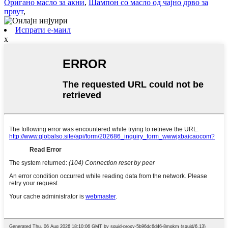
Оригано масло за акни
,
Шампон со масло од чајно дрво за
првут
,
Испрати е-маил
x