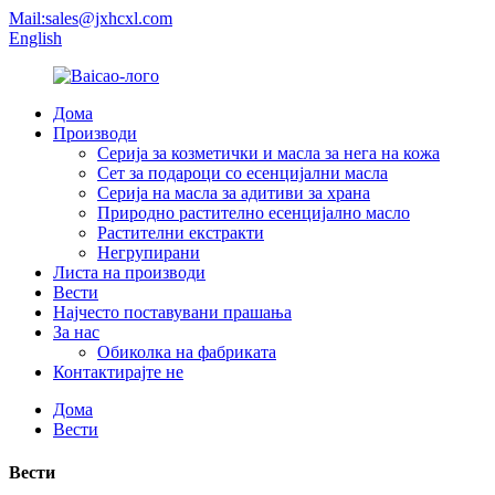
Mail:sales@jxhcxl.com
English
Дома
Производи
Серија за козметички и масла за нега на кожа
Сет за подароци со есенцијални масла
Серија на масла за адитиви за храна
Природно растително есенцијално масло
Растителни екстракти
Негрупирани
Листа на производи
Вести
Најчесто поставувани прашања
За нас
Обиколка на фабриката
Контактирајте не
Дома
Вести
Вести