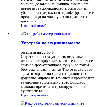
мириси, додатоци за шминка, лична нега,
детергент за домаќинство, производи за
убавина на природата и здравје, франшизи и
продавници на мало, увозници, агенти и
дистрибутери.Б...
Прочитај повеќе
Употреба на етерични масла
од админ на 22-05-07
Спротивно на популарното верување овие
денови, есенцијалните масла се користат не
само во ароматерапијата, туку и во голем
број секојдневни написи.Тие се користат за
ароматизирање на храна и пијалоци и за
додавање мириси на темјанот и производите
за чистење во домаќинството.Всушност,
главната причина за проширувањето на
суштинската ...
Прочитај повеќе