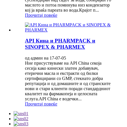
маслото и потоа поминува низ кондензатор
кој ја враќа пареата во вода.Крајот п...
Прочитај повеќе
API Кина и PHARMPACK и
SINOPEX & PHARMEX
од админ на 17-07-05
Ние присуствуваме на API China секоја
сесија како кинески златен добавувач,
етерични масла и екстракти од билки
сертифицирани со GMP, стекнато добра
репутација и од домашните и од странските
нови и стари клиенти поради стандардниот
квалитет на фармакопеја и целосната
услуга.API China е водечки...
Прочитај повеќе