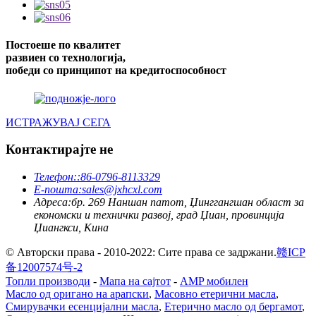
Постоеше по квалитет
развиен со технологија,
победи со принципот на кредитоспособност
ИСТРАЖУВАЈ СЕГА
Контактирајте не
Телефон:
:86-0796-8113329
Е-пошта:
sales@jxhcxl.com
Адреса:
бр. 269 Наншан патот, Џинггангшан област за
економски и технички развој, град Џиан, провинција
Џиангкси, Кина
© Авторски права - 2010-2022: Сите права се задржани.
赣ICP
备12007574号-2
Топли производи
-
Мапа на сајтот
-
AMP мобилен
Масло од оригано на арапски
,
Масовно етерични масла
,
Смирувачки есенцијални масла
,
Етерично масло од бергамот
,