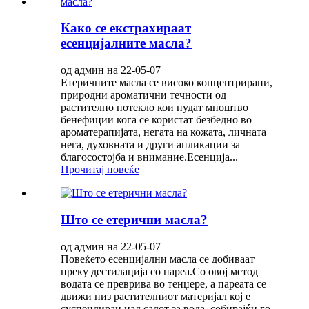
Како се екстрахираат
есенцијалните масла?
од админ на 22-05-07
Етеричните масла се високо концентрирани,
природни ароматични течности од
растително потекло кои нудат мноштво
бенефиции кога се користат безбедно во
ароматерапијата, негата на кожата, личната
нега, духовната и други апликации за
благосостојба и внимание.Есенција...
Прочитај повеќе
Што се етерични масла?
од админ на 22-05-07
Повеќето есенцијални масла се добиваат
преку дестилација со пареа.Со овој метод
водата се преврива во тенџере, а пареата се
движи низ растителниот материјал кој е
суспендиран над садот за вода, собирајќи го