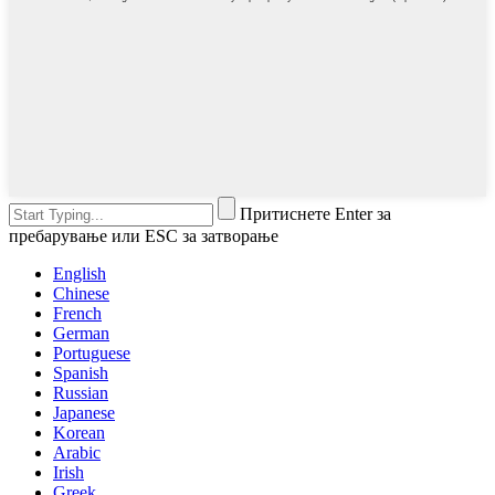
Притиснете Enter за
пребарување или ESC за затворање
English
Chinese
French
German
Portuguese
Spanish
Russian
Japanese
Korean
Arabic
Irish
Greek