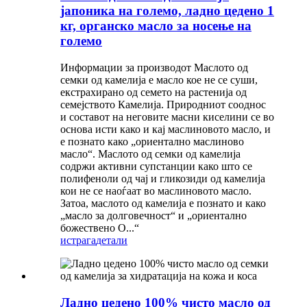
јапоника на големо, ладно цедено 1
кг, органско масло за носење на
големо
Информации за производот Маслото од
семки од камелија е масло кое не се суши,
екстрахирано од семето на растенија од
семејството Камелија. Природниот сооднос
и составот на неговите масни киселини се во
основа исти како и кај маслиновото масло, и
е познато како „ориентално маслиново
масло“. Маслото од семки од камелија
содржи активни супстанции како што се
полифеноли од чај и гликозиди од камелија
кои не се наоѓаат во маслиновото масло.
Затоа, маслото од камелија е познато и како
„масло за долговечност“ и „ориентално
божествено О...“
истрага
детали
Ладно цедено 100% чисто масло од