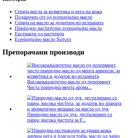
Серија масла за козметика и нега на кожа
Подарочен сет од есенцијално масло
Серија на масло за додатоци во исхраната
Природно растително есенцијално масло
Екстракти од растенија
Есенцијално масло Хотсел
Препорачани производи
Висококвалитетно масло од пеперминт
Чиста природна мента арома...
Природно масло од лук, дестилирано со
пареа, висока чистота за F...