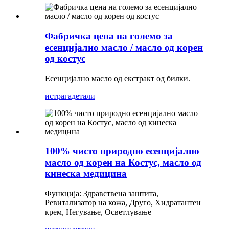
Фабричка цена на големо за
есенцијално масло / масло од корен
од костус
Есенцијално масло од екстракт од билки.
истрага
детали
100% чисто природно есенцијално
масло од корен на Костус, масло од
кинеска медицина
Функција: Здравствена заштита,
Ревитализатор на кожа, Друго, Хидратантен
крем, Негување, Осветлување