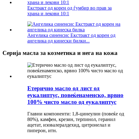
Екстракт од корен од ѓумбир во прав за
храна и лекови 10:1
Ангелика синенсис Екстракт од корен од
ангелика од кинески билки...
Серија масла за козметика и нега на кожа
Етерично масло од лист од
еукалиптус, повеќенаменско, врвно
100% чисто масло од еукалиптус
Главни компоненти: 1,8-цинеулин (повеќе од
80%), камфен, крезин, терпинол, геранил
ацетат, изовалералдехид, цитронелал и
пиперон, итн.