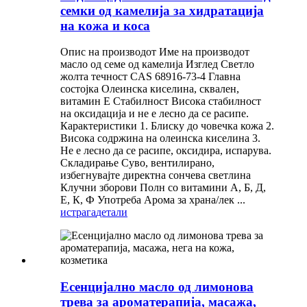
семки од камелија за хидратација
на кожа и коса
Опис на производот Име на производот
масло од семе од камелија Изглед Светло
жолта течност CAS 68916-73-4 Главна
состојка Олеинска киселина, сквален,
витамин Е Стабилност Висока стабилност
на оксидација и не е лесно да се расипе.
Карактеристики 1. Блиску до човечка кожа 2.
Висока содржина на олеинска киселина 3.
Не е лесно да се расипе, оксидира, испарува.
Складирање Суво, вентилирано,
избегнувајте директна сончева светлина
Клучни зборови Полн со витамини А, Б, Д,
Е, К, Ф Употреба Арома за храна/лек ...
истрага
детали
Есенцијално масло од лимонова
трева за ароматерапија, масажа,