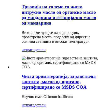
Трговија на големо со чисто
цитрусно масло од органско масло
од мандарина и есенцијално масло
од мандарина
Ве молиме чувајте на ладно, суво,
проветрено место, подалеку од директна
сончева светлина и високи температури.
истрага
детали
Чиста ароматерапија, здравствена
заштита, масло од оригано,
сертифицирано со MSDS COA
Научно име: Ocimum basilicum
истрага
детали