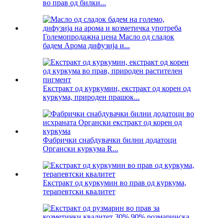
во прав од билки...
Големопродажна цена Масло од сладок
бадем Арома дифузија и...
Екстракт од куркумин, екстракт од корен од
куркума, природен прашок...
Фабрички снабдувачки билни додатоци
Органски куркума R...
Екстракт од куркумин во прав од куркума,
терапевтски квалитет