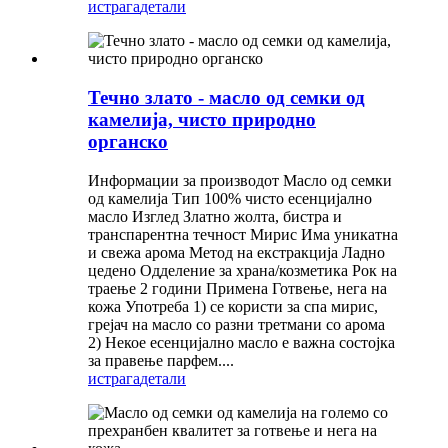
истрага
детали
Течно злато - масло од семки од
камелија, чисто природно
органско
Информации за производот Масло од семки
од камелија Тип 100% чисто есенцијално
масло Изглед Златно жолта, бистра и
транспарентна течност Мирис Има уникатна
и свежа арома Метод на екстракција Ладно
цедено Одделение за храна/козметика Рок на
траење 2 години Примена Готвење, нега на
кожа Употреба 1) се користи за спа мирис,
грејач на масло со разни третмани со арома
2) Некое есенцијално масло е важна состојка
за правење парфем....
истрага
детали