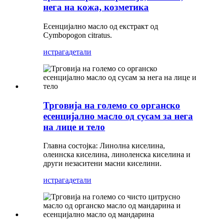
нега на кожа, козметика
Есенцијално масло од екстракт од
Cymbopogon citratus.
истрага
детали
Трговија на големо со органско
есенцијално масло од сусам за нега
на лице и тело
Главна состојка: Линолна киселина,
олеинска киселина, линоленска киселина и
други незаситени масни киселини.
истрага
детали