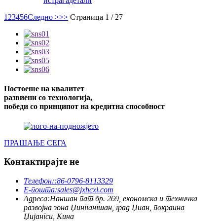
истрага
детали
1
2
3
4
5
6
Следно >
>>
Страница 1 / 27
Постоеше на квалитет
развиени со технологија,
победи со принципот на кредитна способност
ПРАШАЊЕ СЕГА
Контактирајте не
Телефон:
:86-0796-8113329
Е-пошта:
sales@jxhcxl.com
Адреса:
Наншан пат бр. 269, економска и техничка
развојна зона Џинггангшан, град Џиан, покраина
Џијангси, Кина