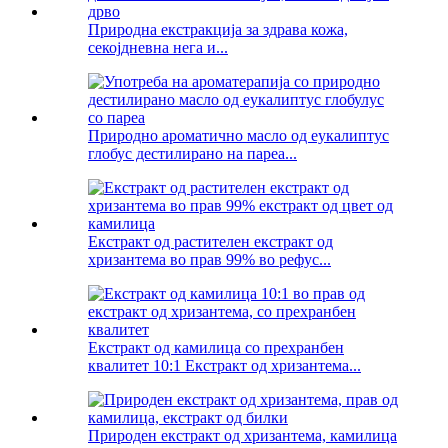
Природна екстракција за здрава кожа,
секојдневна нега и...
Природно ароматично масло од еукалиптус
глобус дестилирано на пареа...
Екстракт од растителен екстракт од
хризантема во прав 99% во рефус...
Екстракт од камилица со прехранбен
квалитет 10:1 Екстракт од хризантема...
Природен екстракт од хризантема, камилица