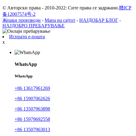
© Авторски права - 2010-2022: Сите права се задржани.
赣ICP
备12007574号-2
Жешки производи
-
Мапа на сајтот
-
НАЈДОБАР БЛОГ
-
НАЈДОБРО ПРЕБАРУВАЊЕ
Испрати е-пошта
x
WhatsApp
WhatsApp
+86 13617961269
+86 15907062626
+86 13507963898
+86 15979692558
+86 13507963013