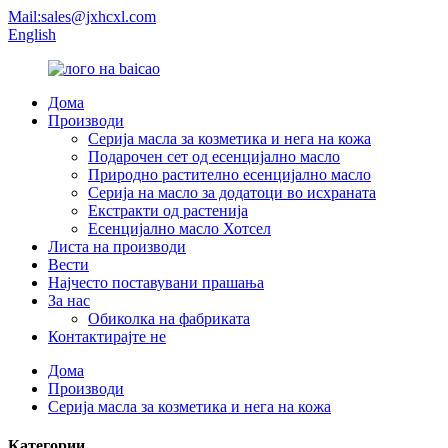
Mail:sales@jxhcxl.com
English
Дома
Производи
Серија масла за козметика и нега на кожа
Подарочен сет од есенцијално масло
Природно растително есенцијално масло
Серија на масло за додатоци во исхраната
Екстракти од растенија
Есенцијално масло Хотсел
Листа на производи
Вести
Најчесто поставувани прашања
За нас
Обиколка на фабриката
Контактирајте не
Дома
Производи
Серија масла за козметика и нега на кожа
Категории