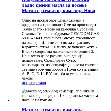
ладно цедени масла за носење
Масло од семки од камелија Ново
Опис на производот Спецификација
вредност на производот Име на производот
Течно злато - масло од камелија Суровина
Семиња Тип на снабдување OEM/ODM CAS
68916-73-4 Стабилност Висока стабилност
на оксидација и не е лесно да се расипе.
Карактеристика 1. Блиску до човечка кожа 2.
Висока содржина на олеинска киселина 3.
Не е лесно да се расипе, оксидација,
испарување. Складирање Суво,
вентилирано, избегнувајте директна сончева
светлина Клучни зборови Полн со витамини
A, B, D, E, K, F Употреба вкус на храна/
лекови ...
истрага
детали
Масло од семки од камелија